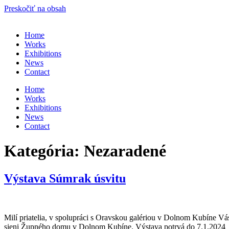
Preskočiť na obsah
Home
Works
Exhibitions
News
Contact
Home
Works
Exhibitions
News
Contact
Kategória:
Nezaradené
Výstava Súmrak úsvitu
Milí priatelia, v spolupráci s Oravskou galériou v Dolnom Kubíne V
sieni Župného domu v Dolnom Kubíne. Výstava potrvá do 7.1.2024 