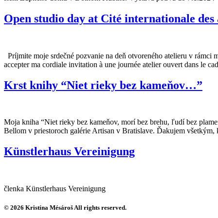
Open studio day at Cité internationale des 
Príjmite moje srdečné pozvanie na deň otvoreného atelieru v rámci môj
accepter ma cordiale invitation à une journée atelier ouvert dans le ca
Krst knihy “Niet rieky bez kameňov…”
Moja kniha “Niet rieky bez kameňov, morí bez brehu, ľudí bez pla
Bellom v priestoroch galérie Artisan v Bratislave. Ďakujem všetkým, k
Künstlerhaus Vereinigung
členka Künstlerhaus Vereinigung
© 2026 Kristína Mésároš All rights reserved.