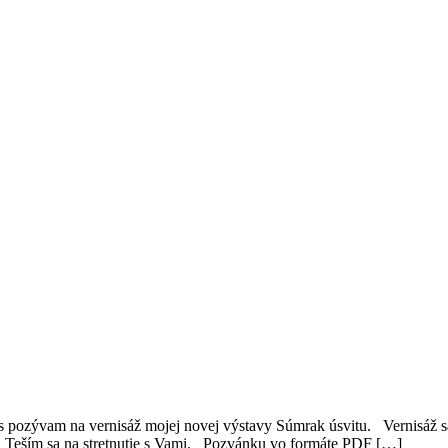
ás pozývam na vernisáž mojej novej výstavy Súmrak úsvitu. Vernisáž s
Teším sa na stretnutie s Vami. Pozvánku vo formáte PDF […]