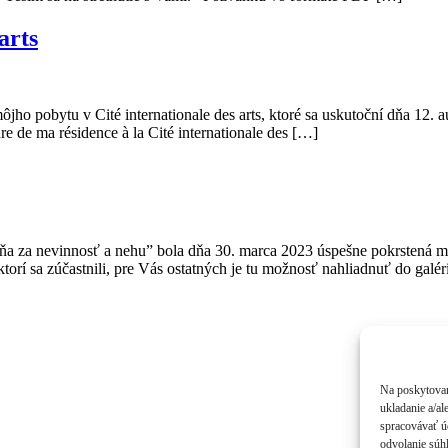
arts
ho pobytu v Cité internationale des arts, ktoré sa uskutoční dňa 12. a
dre de ma résidence à la Cité internationale des […]
meňa za nevinnosť a nehu” bola dňa 30. marca 2023 úspešne pokrsten
torí sa zúčastnili, pre Vás ostatných je tu možnosť nahliadnuť do galér
Na poskytovan
ukladanie a/al
spracovávať úd
odvolanie súhl