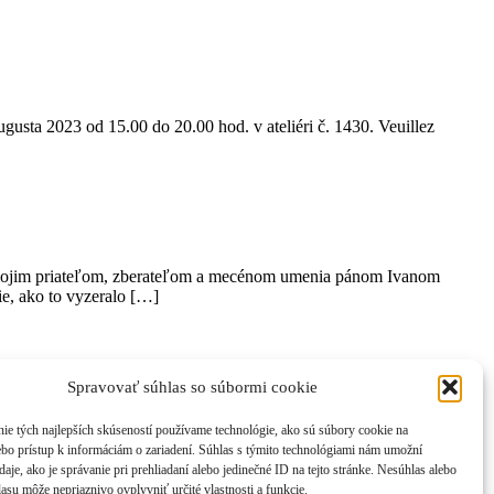
ugusta 2023 od 15.00 do 20.00 hod. v ateliéri č. 1430. Veuillez
á mojim priateľom, zberateľom a mecénom umenia pánom Ivanom
ie, ako to vyzeralo […]
Spravovať súhlas so súbormi cookie
ie tých najlepších skúseností používame technológie, ako sú súbory cookie na
ebo prístup k informáciám o zariadení. Súhlas s týmito technológiami nám umožní
aje, ako je správanie pri prehliadaní alebo jedinečné ID na tejto stránke. Nesúhlas alebo
asu môže nepriaznivo ovplyvniť určité vlastnosti a funkcie.