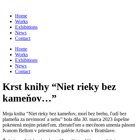
Preskočiť
na
Home
obsah
Works
Exhibitions
News
Contact
Home
Works
Exhibitions
News
Contact
Krst knihy “Niet rieky bez
kameňov…”
Moja kniha “Niet rieky bez kameňov, morí bez brehu, ľudí bez
plameňa za nevinnosť a nehu” bola dňa 30. marca 2023 úspešne
pokrstená mojim priateľom, zberateľom a mecénom umenia pánom
Ivanom Bellom v priestoroch galérie Artisan v Bratislave.