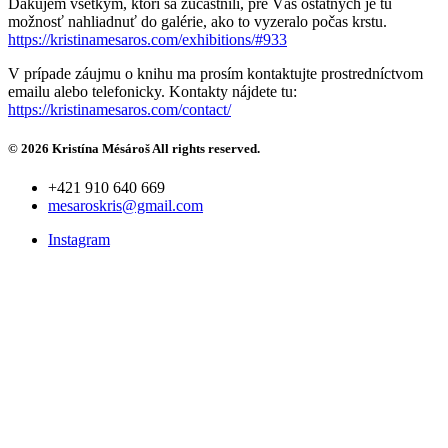
Ďakujem všetkým, ktorí sa zúčastnili, pre Vás ostatných je tu
možnosť nahliadnuť do galérie, ako to vyzeralo počas krstu.
https://kristinamesaros.com/exhibitions/#933
V prípade záujmu o knihu ma prosím kontaktujte prostredníctvom
emailu alebo telefonicky. Kontakty nájdete tu:
https://kristinamesaros.com/contact/
© 2026 Kristína Mésároš All rights reserved.
+421 910 640 669
mesaroskris@gmail.com
Instagram